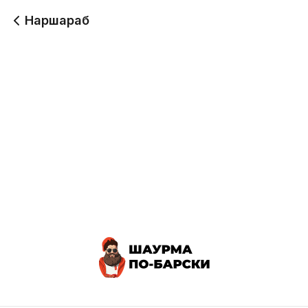
Наршараб
Наршараб Мини
Наршараб Стандарт
230 г
400 г
230
330
Наршараб Дабл
530 г
500