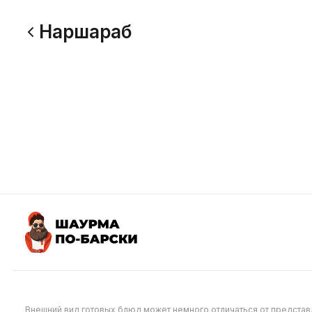
Наршараб
Наршараб Мини
Наршар
230 г
400 г
хрустящий цветной лаваш, сочный
хрустящий
шашлык (курица/свинина), пекинская
шашлык (к
капуста, свежий огурец и помидор,
капуста, 
лук сладкий красный маринованный,
лук сладк
230
330
традиционный гранатовый соус
традицион
наршараб
наршараб
Внешний вид готовых блюд может немного отличаться от предста