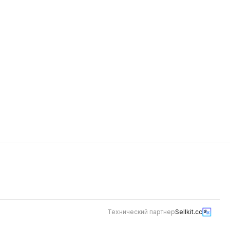
 сочный
пекинская
помидор,
ованный,
соус
Технический партнер
Sellkit.cc