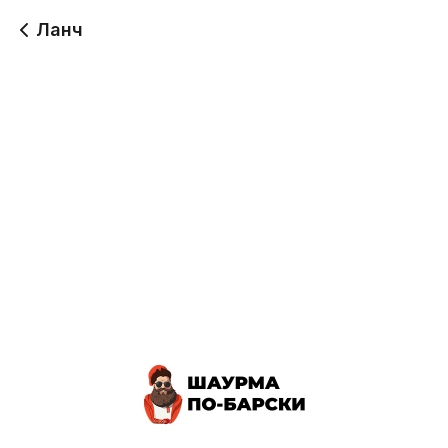
Ланч
Ланч с колбасками
Ланч с креветкой
гриль
357 г
245 г
350
400
Ланч для детей
380 г
350