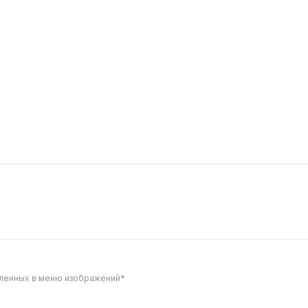
 с Креветкой NEW
Сэндвич с Курицей 
185 г
300
вленных в меню изображений*