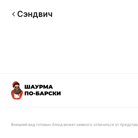
Сэндвич
Сэндвич с Колбаской NEW
Сэндвич
207 г
290 г
330
350
Внешний вид готовых блюд может немного отличаться от предста